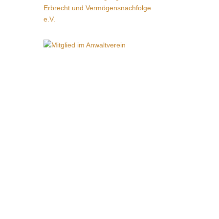
Pariser Platz 6a
10117 Berlin
Tel.:
+49 (0)30 / 30 014 938 10
Fax:
+49 (0)30 / 30 014 930 30
u
info@anwaltskanzlei-berlin.eu